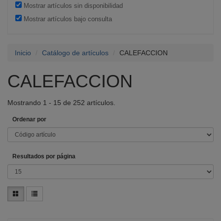
HONEYWELL HOME
(6)
Mostrar artículos sin disponibilidad
DOMUSA TEKNIK
(4)
Mostrar artículos bajo consulta
FLAMCO
(3)
PROTHERM
(2)
Inicio
THERMOR
Catálogo de artículos
(2)
CALEFACCION
PARETA
(2)
CALEFACCION
COPLASA
(1)
VECAMCO
(1)
DELTA DORE
(1)
Mostrando 1 - 15 de 252 artículos.
HYDRAFIX
(1)
Ordenar por
SOLFLESS
(1)
SFA ESPAÑA
(1)
SYR
(1)
Resultados por página