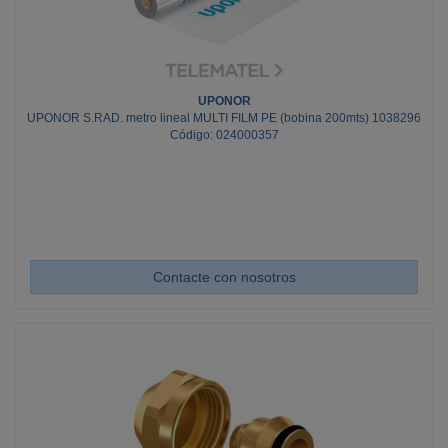
UPONOR
UPONOR S.RAD. metro lineal MULTI FILM PE (bobina 200mts) 1038296
Código: 024000357
Contacte con nosotros
Cant. Mín.: 200; Cant. Múlt.: 200