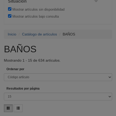
Situación
MATEU
(16)
CIS
(16)
Mostrar artículos sin disponibilidad
NOFER
(14)
Mostrar artículos bajo consulta
FYCE
(12)
TORVISCO
(12)
Inicio
ESTOLI
Catálogo de artículos
(12)
BAÑOS
SOLFLESS
(12)
BAÑOS
INTERBATH
(8)
ALIAXIS
(5)
SFA ESPAÑA
(5)
Mostrando 1 - 15 de 634 artículos.
METALGRUPSA
(3)
Ordenar por
CLEVER
(3)
MEDICLINICS
(2)
FOMINAYA
(2)
Resultados por página
BECRISA
(2)
MIZUBATH
(2)
PRHIE
(1)
SONIA
(1)