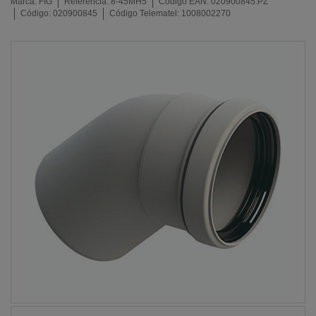
Marca:
FIG
Referencia:
8-45MH5
Código EAN:
020900845.PZ
Código:
020900845
Código Telematel:
1008002270