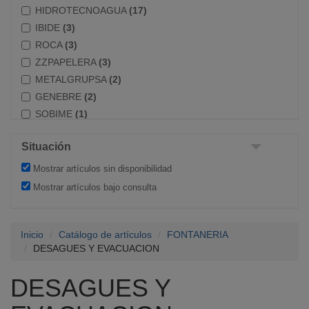
HIDROTECNOAGUA
(17)
IBIDE
(3)
ROCA
(3)
ZZPAPELERA
(3)
METALGRUPSA
(2)
GENEBRE
(2)
SOBIME
(1)
ADEQUA
(1)
Situación
FYCE
(1)
WIRQUIN
(1)
Mostrar artículos sin disponibilidad
Mostrar artículos bajo consulta
Inicio
Catálogo de artículos
FONTANERIA
DESAGUES Y EVACUACION
DESAGUES Y