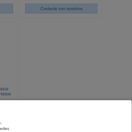
Contacte con nosotros
36KW
1798006
,
uedes