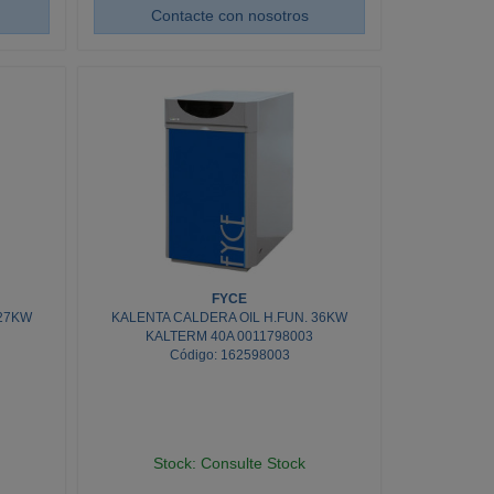
Contacte con nosotros
FYCE
 27KW
KALENTA CALDERA OIL H.FUN. 36KW
KALTERM 40A 0011798003
Código: 162598003
Stock: Consulte Stock