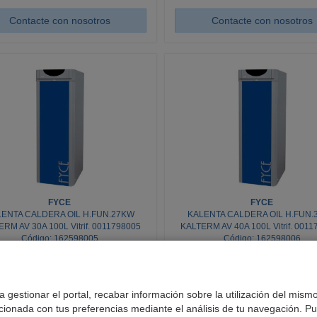
Contacte con nosotros
Contacte con nosotros
FYCE
FYCE
LENTA CALDERA OIL H.FUN.27KW
KALENTA CALDERA OIL H.FUN.
RM AV 30A 100L Vitrif. 0011798005
KALTERM AV 40A 100L Vitrif. 001
Código: 162598005
Código: 162598006
 gestionar el portal, recabar información sobre la utilización del mismo
Stock: Consulte Stock
Stock: Consulte Stock
acionada con tus preferencias mediante el análisis de tu navegación. P