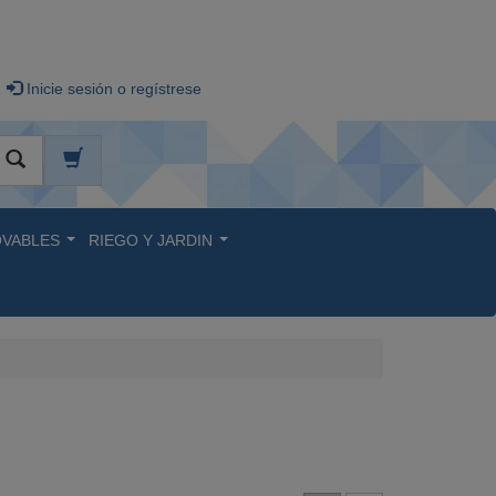
Inicie sesión o regístrese
VABLES
RIEGO Y JARDIN
...
...