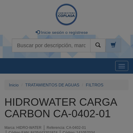
Inicie sesión o regístrese
Buscar
Naveg
Inicio
TRATAMIENTOS DE AGUAS
FILTROS
HIDROWATER CARGA
CARBON CA-0402-01
Marca:
HIDRO-WATER
Referencia:
CA-0402-01
Código EAN:
8435443201974
Código:
141057034