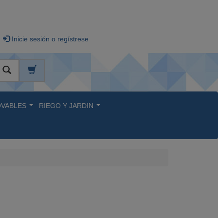
Inicie sesión o regístrese
VABLES
RIEGO Y JARDIN
...
...